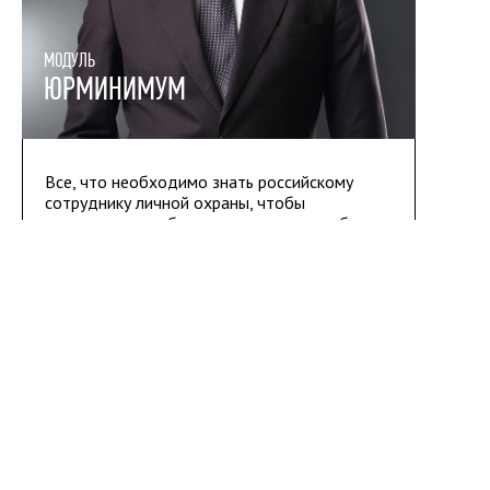
МОДУЛЬ
ЮРМИНИМУМ
Все, что необходимо знать российскому
сотруднику личной охраны, чтобы
оставаться в добром здравии и на свободе.
Правовые основы охранной деятельности,
правомерность применения спецсредств и
оружия, пределы необходимой
самообороны.
Даем самое главное + случаи из, в том
числе судебной, практики.
6
30
часов,
т. р.