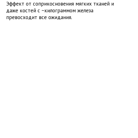
Эффект от соприкосновения мягких тканей и
даже костей с ~килограммом железа
превосходит все ожидания.
Да, кисть должна быть привычной для таких
нагрузок, но для того и
тренировки
. Но к
такому использованию оружия должна быть
привычна ни сколько кисть, сколько мозг
сотрудника, чтобы иметь хотя бы шанс
перестроиться на стрессе с выстрела на
удар.
Сомневаетесь в эффективности
ударов оружием? А попросите коллегу
“потыкать” вас стволом ну к примеру в
грудную мышцу на манер прямого
удара. А теперь перенесите
ощущения
на свое лицо даже без
увеличения силы удара.
М?