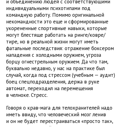
и объединению людей с соответствующими
индивидуальными психотипами под
командную работу. Помимо оригинальной
некомандности это еще и сформированные
укорененные спортивные навыки, которые
могут блестяще работать на ринге/ковре/
тире, но в реальной жизни могут иметь
фатальные последствия: отражение боксером
нападения с холодными оружием, угроза
борцу огнестрельным оружием. Да что там,
буквально недавно, у нас на практике был
случай, когда под стрессом (учебным — аудит)
боец спецподразделения, держа в руке
автомат, переходил на перемещения
в челноке. Стресс.
Говоря о крав-мага для телохранителей надо
иметь ввиду, что человеческий мозг ленив
и он не будет перестраиваться «просто так»,
а под стрессом всё вернется на старые
рельсы и будет вылетать то, что железно